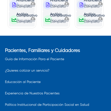
Financieros
Financieros
Financieros
Documento
Documento
Documento
Completo
Completo
Completo
Análisis
Análisis
Análisis
Comparativo
Comparativo
Comparativo
Documento
Documento
Documento
Completo
Completo
Completo
Pacientes, Familiares y Cuidadores
Guía de Información Para el Paciente
¿Quieres cotizar un servicio?
Educación al Paciente
Experiencia de Nuestros Pacientes
Política Institucional de Participación Social en Salud